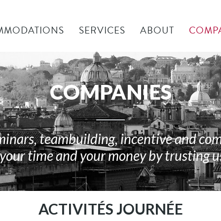
MMODATIONS
SERVICES
ABOUT
COMP
COMPANIES
nars, teambuilding, incentive and co
your time and your money by trusting us
ACTIVITÉS JOURNÉE