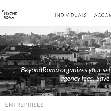
INDIVIDUALS
ACCO
BeyondRoma organizes your semi
agency fees! Save 
ENTREPRISES