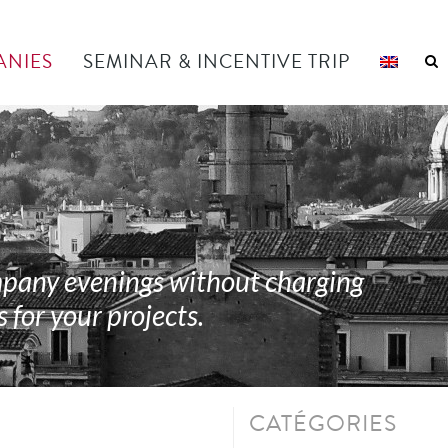
ANIES
SEMINAR & INCENTIVE TRIP
mpany evenings without charging
 for your projects.
CATÉGORIES